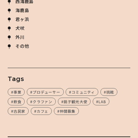
西海鹿島
海鹿島
君ヶ浜
犬吠
外川
その他
Tags
#事業
#プロデューサー
#コミュニティ
#挑戦
#飲食
#クラファン
#銚子観光大使
#LAB
#古民家
#カフェ
#仲間募集