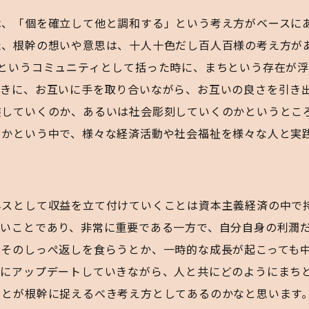
は、「個を確立して他と調和する」という考え方がベースに
た、根幹の想いや意思は、十人十色だし百人百様の考え方が
会というコミュニティとして括った時に、まちという存在が
ときに、お互いに手を取り合いながら、お互いの良さを引き
装していくのか、あるいは社会彫刻していくのかというとこ
るかという中で、様々な経済活動や社会福祉を様々な人と実
ネスとして収益を立て付けていくことは資本主義経済の中で
ないことであり、非常に重要である一方で、自分自身の利潤
、そのしっぺ返しを食らうとか、一時的な成長が起こっても
常にアップデートしていきながら、人と共にどのようにまち
ことが根幹に捉えるべき考え方としてあるのかなと思います