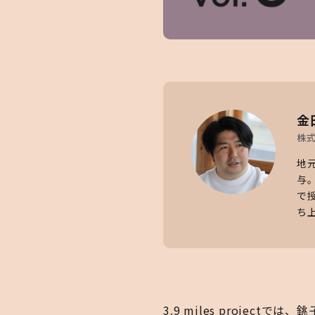
金
株式
地
与
で授
ち
3.9 miles proje