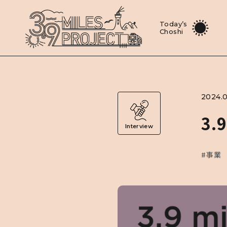
Today’s
Choshi
2024.0
3.
Interview
#事業