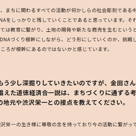
ちに関わるすべての活動が何かしらの社会彫刻である中で、3.9 
NAをしっかりと残していくことであると思っています。そ
いては教育に繋がり、土地の開発や新たな商売を生むという
DNAづくり根幹にしながら、どう形にしていくのか、挑戦
ところが根幹にあるのではないかと感じています。
もう少し深掘りしていきたいのですが、金田さ
唱えた道徳経済合一説は、まちづくりに通ずる
の地元や渋沢栄一との接点を教えてください。
渋沢栄一の生き様に尊敬の念を持っており今の活動に繋がっ