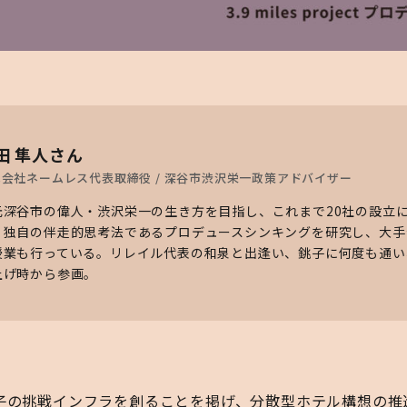
田 隼人さん
会社ネームレス代表取締役 / 深谷市渋沢栄一政策アドバイザー
元深谷市の偉人・渋沢栄一の生き方を目指し、これまで20社の設立に
。独自の伴走的思考法であるプロデュースシンキングを研究し、大手
業も行っている。リレイル代表の和泉と出逢い、銚子に何度も通い、3.9 m
上げ時から参画。
ctでは、銚子の挑戦インフラを創ることを掲げ、分散型ホテル構想