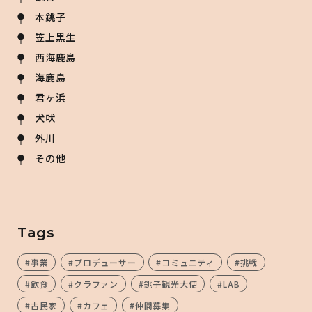
本銚子
笠上黒生
西海鹿島
海鹿島
君ヶ浜
犬吠
外川
その他
Tags
#事業
#プロデューサー
#コミュニティ
#挑戦
#飲食
#クラファン
#銚子観光大使
#LAB
#古民家
#カフェ
#仲間募集