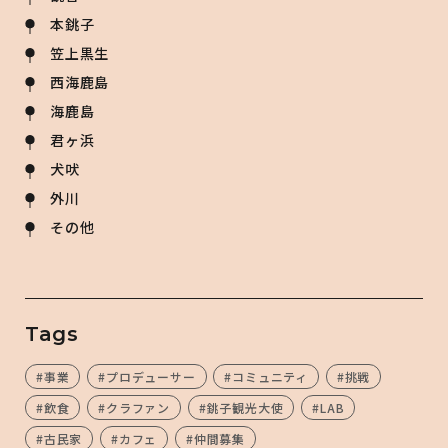
本銚子
笠上黒生
西海鹿島
海鹿島
君ヶ浜
犬吠
外川
その他
Tags
#事業
#プロデューサー
#コミュニティ
#挑戦
#飲食
#クラファン
#銚子観光大使
#LAB
#古民家
#カフェ
#仲間募集