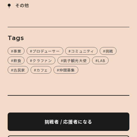
その他
Tags
#事業
#プロデューサー
#コミュニティ
#挑戦
#飲食
#クラファン
#銚子観光大使
#LAB
#古民家
#カフェ
#仲間募集
挑戦者 / 応援者になる