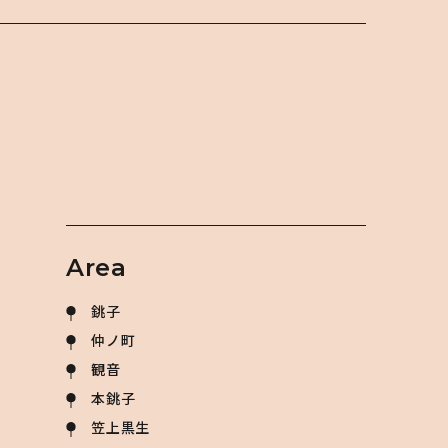
Area
銚子
仲ノ町
観音
本銚子
笠上黒生