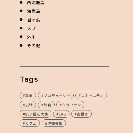
西海鹿島
海鹿島
君ヶ浜
犬吠
外川
その他
Tags
#事業
#プロデューサー
#コミュニティ
#挑戦
#飲食
#クラファン
#銚子観光大使
#LAB
#古民家
#カフェ
#仲間募集