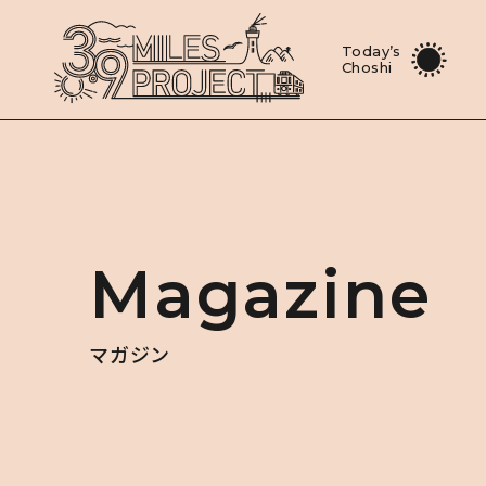
Today’s
Choshi
Magazine
マガジン